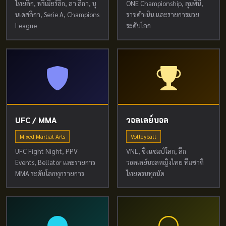
ไทยลีก, พรีเมียร์ลีก, ลา ลีกา, บุ
ONE Championship, ลุมพินี,
นเดสลีกา, Serie A, Champions
ราชดำเนิน และรายการมวย
League
ระดับโลก
UFC / MMA
วอลเลย์บอล
Mixed Martial Arts
Volleyball
UFC Fight Night, PPV
VNL, ชิงแชมป์โลก, ลีก
Events, Bellator และรายการ
วอลเลย์บอลหญิงไทย ทีมชาติ
MMA ระดับโลกทุกรายการ
ไทยครบทุกนัด