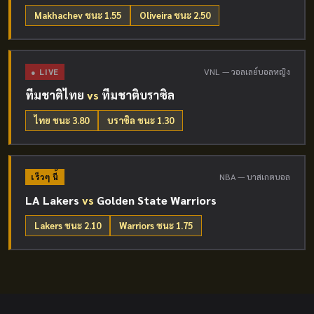
Makhachev ชนะ 1.55
Oliveira ชนะ 2.50
VNL — วอลเลย์บอลหญิง
● LIVE
ทีมชาติไทย
vs
ทีมชาติบราซิล
ไทย ชนะ 3.80
บราซิล ชนะ 1.30
NBA — บาสเกตบอล
เร็วๆ นี้
LA Lakers
vs
Golden State Warriors
Lakers ชนะ 2.10
Warriors ชนะ 1.75