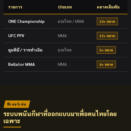
รายการ
ประเภท
ตลาดเดิมพัน
ONE Championship
มวยไทย / MMA
10+ ตลาด
UFC PPV
MMA
15+ ตลาด
ลุมพินี / ราชดำเนิน
มวยไทย
5+ ตลาด
Bellator MMA
MMA
8+ ตลาด
ฟีเจอร์เด่น
ระบบพนันกีฬาที่ออกแบบมาเพื่อคนไทยโดย
เฉพาะ