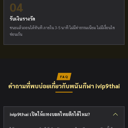
04
รับเงินรางวัล
ชนะแล้วถอนได้ทันที ภายใน 3-5 นาที ไม่มีค่าธรรมเนียม ไม่มีเงื่อนไข
ซ่อนเร้น
FAQ
คำถามที่พบบ่อยเกี่ยวกับพนันกีฬา ivip9thai
ivip9thai เปิดให้แทงบอลไทยลีกได้ไหม?