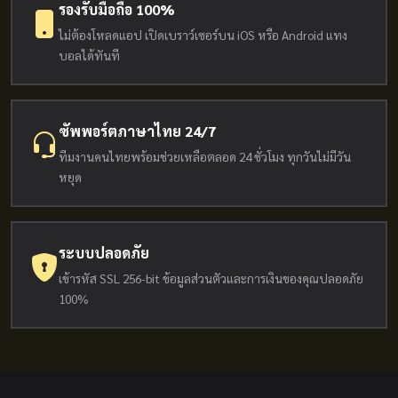
รองรับมือถือ 100%
ไม่ต้องโหลดแอป เปิดเบราว์เซอร์บน iOS หรือ Android แทง
บอลได้ทันที
ซัพพอร์ตภาษาไทย 24/7
ทีมงานคนไทยพร้อมช่วยเหลือตลอด 24 ชั่วโมง ทุกวันไม่มีวัน
หยุด
ระบบปลอดภัย
เข้ารหัส SSL 256-bit ข้อมูลส่วนตัวและการเงินของคุณปลอดภัย
100%