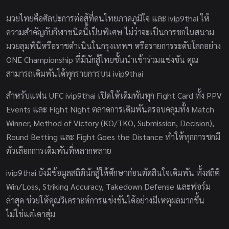
มวยไทยคือศิลปะการต่อสู้ที่คนไทยภาคภูมิใจ และ ivip9thai ให้
ความสำคัญกับกีฬาชนิดนี้เป็นพิเศษ ไม่ว่าจะเป็นการชกในสนาม
มวยลุมพินีหรือราชดำเนินในกรุงเทพฯ หรือรายการระดับโลกอย่าง
ONE Championship ที่มีนักสู้ไทยชั้นนำเข้าร่วมแข่งขัน คุณ
สามารถเดิมพันได้ทุกรายการบน ivip9thai
สำหรับแฟน UFC ivip9thai เปิดให้เดิมพันทุก Fight Card ทั้ง PPV
Events และ Fight Night ตลาดการเดิมพันครอบคลุมทั้ง Match
Winner, Method of Victory (KO/TKO, Submission, Decision),
Round Betting และ Fight Goes the Distance ทำให้ทุกการชกมี
ตัวเลือกการเดิมพันที่หลากหลาย
ivip9thai ยังมีข้อมูลสถิตินักสู้ให้ศึกษาก่อนตัดสินใจเดิมพัน ทั้งสถิติ
Win/Loss, Striking Accuracy, Takedown Defense และฟอร์ม
ล่าสุด ช่วยให้คุณวิเคราะห์การแข่งขันได้อย่างมีเหตุผลมากขึ้น
ไม่ใช่แค่เดาสุ่ม