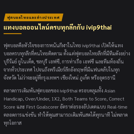
ฟุตบอลไทยและต่างประเทศ
แทงบอลออนไลน์ครบทุกลีกกับ ivip9thai
ฟุตบอลคือหัวใจของการพนันกีฬาในไทย ivip9thai เปิดให้แทง
บอลครบทุกลีกที่คนไทยติดตาม ตั้งแต่ฟุตบอลไทยลีกที่มีทีมดังอย่าง
บุรีรัมย์ ยูไนเต็ด, ชลบุรี เอฟซี, การท่าเรือ เอฟซี และทีมท้องถิ่น
จากทั่วประเทศ ไปจนถึงพรีเมียร์ลีกอังกฤษที่มีแฟนคลับในทุก
จังหวัด ไม่ว่าจะอยู่ที่กรุงเทพฯ เชียงใหม่ ภูเก็ต หรืออุดรธานี
ตลาดการเดิมพันฟุตบอลของ ivip9thai ครอบคลุมทั้ง Asian
Handicap, Over/Under, 1X2, Both Teams to Score, Correct
Score และ First Goalscorer อัตราต่อรองอัปเดตแบบ Real-time
ตลอดการแข่งขัน ทำให้คุณสามารถเดิมพันสดได้ทุกนาที ไม่พลาด
ทุกโอกาส