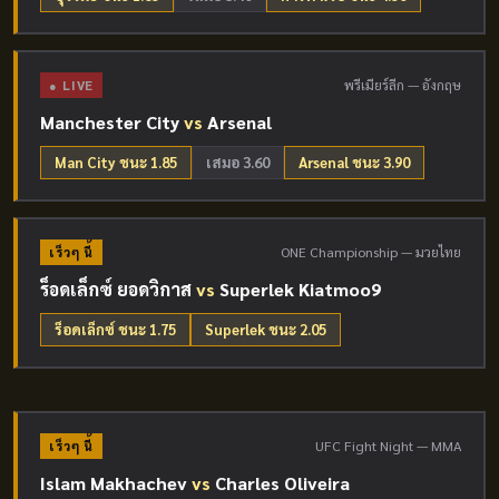
พรีเมียร์ลีก — อังกฤษ
● LIVE
Manchester City
vs
Arsenal
Man City ชนะ 1.85
เสมอ 3.60
Arsenal ชนะ 3.90
ONE Championship — มวยไทย
เร็วๆ นี้
ร็อดเล็กซ์ ยอดวิกาส
vs
Superlek Kiatmoo9
ร็อดเล็กซ์ ชนะ 1.75
Superlek ชนะ 2.05
UFC Fight Night — MMA
เร็วๆ นี้
Islam Makhachev
vs
Charles Oliveira