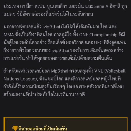
ประเทศ ลา ลีกา สเปน บุนเดสลีกา เยอรมัน และ Serie A อิตาลี ทุก
แมตช ช์มีอัตราต่อรองที่แข่งขันได้ในระดับสากล
นอกจากฟุตบอลแล้ว ivip9thai ยังเปิดให้เดิมพันมวยไทยและ
MMA ซึ่งเป็นกีฬาที่คนไทยภาคภูมิใจ ทั้ง ONE Championship ที่มี
นักสู้ไทยระดับโลกอย่าง ร็อดเล็กซ์ ยอดวิกาส และ UFC ที่ดึงดูดแฟน
กีฬาจากทั่วโลก ระบบของ ivip9thai รองรับการเดิมพันสดระหว่าง
การแข่งขัน ทำให้ทุกยกของการชกเต็มไปด้วยความตื่นเต้น
สำหรับแฟนวอลเลย์บอล ivip9thai ครอบคลุมทั้ง VNL (Volleyball
Nations League), ชิงแชมป์โลก และลีกวอลเลย์บอลหญิงไทยที่
กำลังได้รับความนิยมสูงขึ้นเรื่อยๆ โดยเฉพาะหลังจากทีมชาติไทย
สร้างผลงานที่น่าประทับใจในเวทีนานาชาติ
กีฬายอดนิยมที่เปิดเดิมพัน