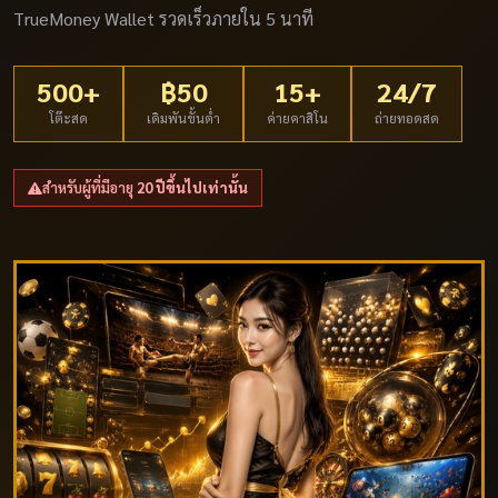
TrueMoney Wallet รวดเร็วภายใน 5 นาที
500+
฿50
15+
24/7
โต๊ะสด
เดิมพันขั้นต่ำ
ค่ายคาสิโน
ถ่ายทอดสด
สำหรับผู้ที่มีอายุ
20 ปีขึ้นไปเท่านั้น