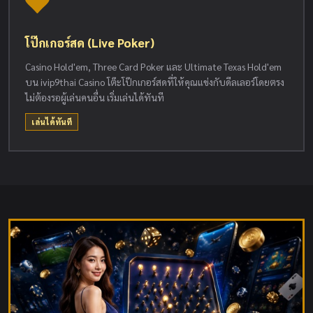
โป๊กเกอร์สด (Live Poker)
Casino Hold'em, Three Card Poker และ Ultimate Texas Hold'em
บน ivip9thai Casino โต๊ะโป๊กเกอร์สดที่ให้คุณแข่งกับดีลเลอร์โดยตรง
ไม่ต้องรอผู้เล่นคนอื่น เริ่มเล่นได้ทันที
เล่นได้ทันที