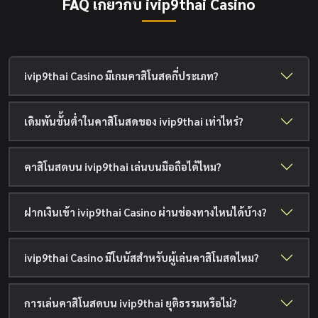
FAQ เกี่ยวกับ ivip9thai Casino
ivip9thai Casino มีเกมคาสิโนสดกี่ประเภท?
เดิมพันขั้นต่ำในคาสิโนสดของ ivip9thai เท่าไหร่?
คาสิโนสดบน ivip9thai เล่นบนมือถือได้ไหม?
ฝากเงินเข้า ivip9thai Casino ผ่านช่องทางไหนได้บ้าง?
ivip9thai Casino มีโบนัสสำหรับผู้เล่นคาสิโนสดไหม?
การเล่นคาสิโนสดบน ivip9thai ยุติธรรมหรือไม่?