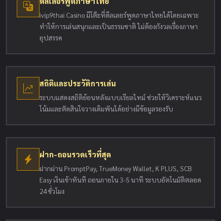
ดีลเลอร์พูดภาษาไทย
ivip9thai Casino มีโต๊ะที่ดีลเลอร์พูดภาษาไทยได้โดยเฉพาะ
ทำให้การเล่นสนุกและเป็นธรรมชาติ ไม่ต้องกังวลเรื่องภาษา
อุปสรรค
สถิติและประวัติการเล่น
ระบบแสดงสถิติย้อนหลังแบบเรียลไทม์ ช่วยให้วิเคราะห์แนว
โน้มและตัดสินใจวางเดิมพันได้อย่างมีข้อมูลรองรับ
ฝาก-ถอนรวดเร็วที่สุด
ฝากผ่าน PromptPay, TrueMoney Wallet, K PLUS, SCB
Easy เงินเข้าทันที ถอนภายใน 3-5 นาที ระบบอัตโนมัติตลอด
24 ชั่วโมง