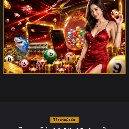
รีวิวจากผู้เล่น