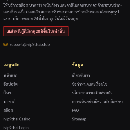
ให้บริการสล็อต บาคาร่า พนันกีฬา และคาสิโนสดครบวงจร ด้วยระบบฝาก-
ถอนที่รวดเร็ว ปลอดภัย และรองรับช่องทางการชำระเงินของคนไทยทุกรูป
แบบ บริการตลอด 24 ชั่วโมง ทุกวันไม่มีวันหยุด
สำหรับผู้ที่มีอายุ
20 ปีขึ้นไปเท่านั้น
support@ivip9thai.club
เมนูหลัก
ข้อมูล
หน้าแรก
เกี่ยวกับเรา
อีสปอร์ต
ข้อกำหนดและเงื่อนไข
กีฬา
นโยบายความเป็นส่วนตัว
บาคาร่า
การพนันอย่างมีความรับผิดชอบ
สล็อต
FAQ
ivip9thai Casino
Sitemap
ivip9thai Login