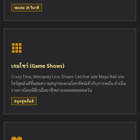
รอบละ 25 วินาที
เกมโชว์ (Game Shows)
Crazy Time, Monopoly Live, Dream Catcher และ Mega Ball เกม
โชว์สุดมันส์ที่ผสมความสนุกของเกมโทรทัศน์เข้ากับการพนัน ดำเนิน
รายการโดยพิธีกรมืออาชีพถ่ายทอดสดตลอดวัน
สนุกสุดมันส์