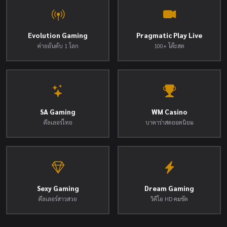
Evolution Gaming
Pragmatic Play Live
ค่ายอันดับ 1 โลก
100+ โต๊ะสด
SA Gaming
WM Casino
ดีลเลอร์ไทย
บาคาร่าสดยอดนิยม
Sexy Gaming
Dream Gaming
ดีลเลอร์สาวสวย
วิดีโอ HD คมชัด