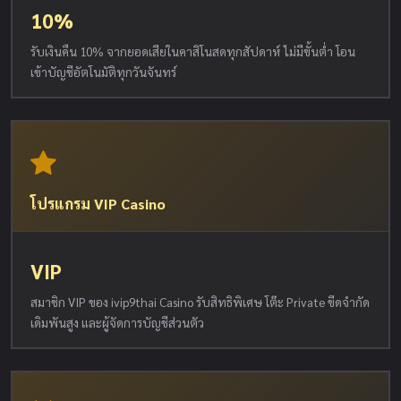
10%
รับเงินคืน 10% จากยอดเสียในคาสิโนสดทุกสัปดาห์ ไม่มีขั้นต่ำ โอน
เข้าบัญชีอัตโนมัติทุกวันจันทร์
โปรแกรม VIP Casino
VIP
สมาชิก VIP ของ ivip9thai Casino รับสิทธิพิเศษ โต๊ะ Private ขีดจำกัด
เดิมพันสูง และผู้จัดการบัญชีส่วนตัว