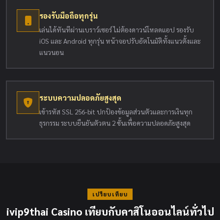
รองรับมือถือทุกรุ่น
เล่นได้ทันทีผ่านเบราว์เซอร์ ไม่ต้องดาวน์โหลดแอป รองรับ
iOS และ Android ทุกรุ่น หน้าจอปรับอัตโนมัติทั้งแนวตั้งและ
แนวนอน
ระบบความปลอดภัยสูงสุด
เข้ารหัส SSL 256-bit ปกป้องข้อมูลส่วนตัวและการเงินทุก
ธุรกรรม ระบบยืนยันตัวตน 2 ชั้นเพื่อความปลอดภัยสูงสุด
เปรียบเทียบ
ivip9thai Casino เทียบกับคาสิโนออนไลน์ทั่วไป