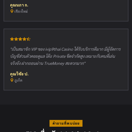
คุณนภา ก.
เชียงใหม่
"เป็นสมาชิก VIP ของ ivip9thai Casino ได้รับบริการดีมาก มีผู้จัดการ
บัญชีส่วนตัวคอยดูแล โต๊ะ Private ขีดจำกัดสูง เหมาะกับคนที่เล่น
จริงจัง ฝากถอนผ่าน TrueMoney สะดวกมาก"
คุณวิชัย ป.
ภูเก็ต
คำถามที่พบบ่อย