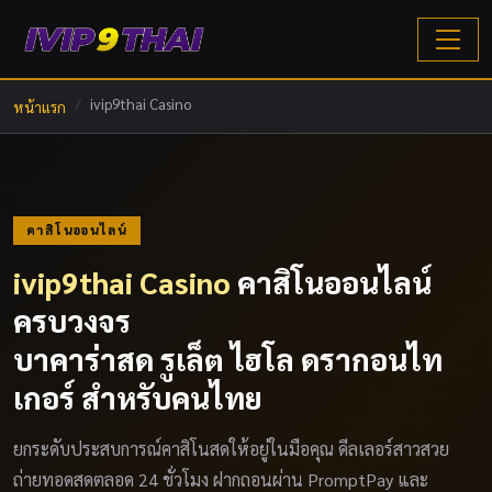
ivip9thai Casino
หน้าแรก
คาสิโนออนไลน์
ivip9thai Casino
คาสิโนออนไลน์
ครบวงจร
บาคาร่าสด รูเล็ต ไฮโล ดรากอนไท
เกอร์ สำหรับคนไทย
ยกระดับประสบการณ์คาสิโนสดให้อยู่ในมือคุณ ดีลเลอร์สาวสวย
ถ่ายทอดสดตลอด 24 ชั่วโมง ฝากถอนผ่าน PromptPay และ