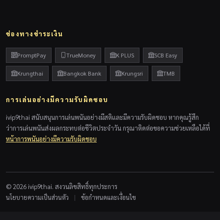
ช่องทางชำระเงิน
PromptPay
TrueMoney
K PLUS
SCB Easy
Krungthai
Bangkok Bank
Krungsri
TMB
การเล่นอย่างมีความรับผิดชอบ
ivip9thai สนับสนุนการเล่นพนันอย่างมีสติและมีความรับผิดชอบ หากคุณรู้สึก
ว่าการเล่นพนันส่งผลกระทบต่อชีวิตประจำวัน กรุณาติดต่อขอความช่วยเหลือได้ที่
หน้าการพนันอย่างมีความรับผิดชอบ
© 2026 ivip9thai. สงวนลิขสิทธิ์ทุกประการ
นโยบายความเป็นส่วนตัว
|
ข้อกำหนดและเงื่อนไข