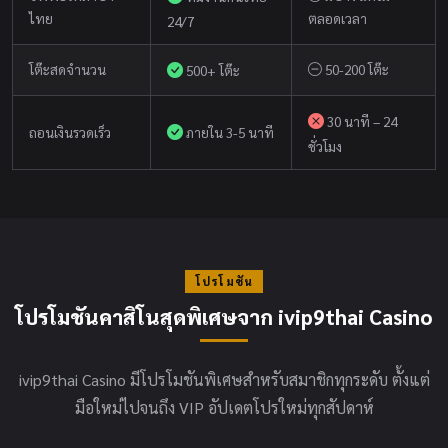
ไทย
ตลอดเวลา
24/7
โต๊ะสดจำนวน
50-200 โต๊ะ
500+ โต๊ะ
30 นาที – 24
ถอนเงินรวดเร็ว
ภายใน 3-5 นาที
ชั่วโมง
โปรโมชัน
โปรโมชันคาสิโนสุดพิเศษจาก ivip9thai Casino
ivip9thai Casino มีโปรโมชันพิเศษสำหรับสมาชิกทุกระดับ ตั้งแต่
มือใหม่ไปจนถึง VIP อัปเดตโปรใหม่ทุกสัปดาห์