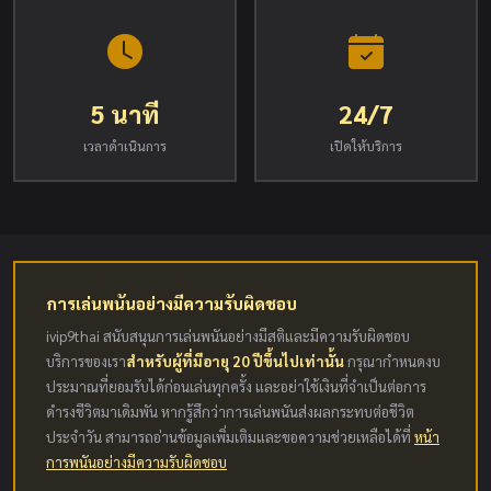
5 นาที
24/7
เวลาดำเนินการ
เปิดให้บริการ
การเล่นพนันอย่างมีความรับผิดชอบ
ivip9thai สนับสนุนการเล่นพนันอย่างมีสติและมีความรับผิดชอบ
บริการของเรา
สำหรับผู้ที่มีอายุ 20 ปีขึ้นไปเท่านั้น
กรุณากำหนดงบ
ประมาณที่ยอมรับได้ก่อนเล่นทุกครั้ง และอย่าใช้เงินที่จำเป็นต่อการ
ดำรงชีวิตมาเดิมพัน หากรู้สึกว่าการเล่นพนันส่งผลกระทบต่อชีวิต
ประจำวัน สามารถอ่านข้อมูลเพิ่มเติมและขอความช่วยเหลือได้ที่
หน้า
การพนันอย่างมีความรับผิดชอบ