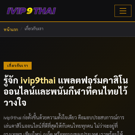
เกี่ยวกับเรา
หน้าแรก
เกี่ยวกับเรา
รู้จัก
ivip9thai
แพลตฟอร์มคาสิโน
ออนไลน์และพนันกีฬาที่คนไทยไว้
วางใจ
ivip9thai ก่อตั้งขึ้นด้วยความตั้งใจเดียว คือมอบประสบการณ์การ
เล่นคาสิโนออนไลน์ที่ดีที่สุดให้กับคนไทยทุกคน ไม่ว่าจะอยู่ที่
กรุงเทพฯ เชียงใหม่ ภูเก็ต หรือทุกมุมของประเทศ เราพร้อมให้