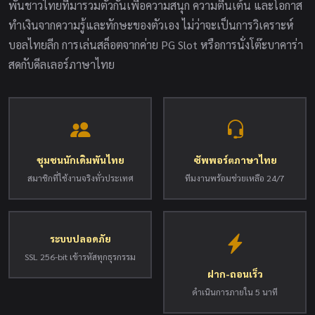
พันชาวไทยที่มารวมตัวกันเพื่อความสนุก ความตื่นเต้น และโอกาส
ทำเงินจากความรู้และทักษะของตัวเอง ไม่ว่าจะเป็นการวิเคราะห์
บอลไทยลีก การเล่นสล็อตจากค่าย PG Slot หรือการนั่งโต๊ะบาคาร่า
สดกับดีลเลอร์ภาษาไทย
ชุมชนนักเดิมพันไทย
ซัพพอร์ตภาษาไทย
สมาชิกที่ใช้งานจริงทั่วประเทศ
ทีมงานพร้อมช่วยเหลือ 24/7
ระบบปลอดภัย
SSL 256-bit เข้ารหัสทุกธุรกรรม
ฝาก-ถอนเร็ว
ดำเนินการภายใน 5 นาที