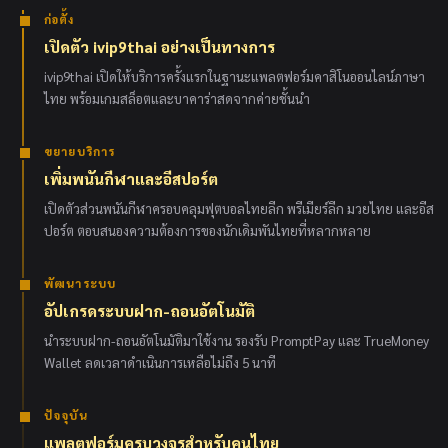
ก่อตั้ง
เปิดตัว ivip9thai อย่างเป็นทางการ
ivip9thai เปิดให้บริการครั้งแรกในฐานะแพลตฟอร์มคาสิโนออนไลน์ภาษา
ไทย พร้อมเกมสล็อตและบาคาร่าสดจากค่ายชั้นนำ
ขยายบริการ
เพิ่มพนันกีฬาและอีสปอร์ต
เปิดตัวส่วนพนันกีฬาครอบคลุมฟุตบอลไทยลีก พรีเมียร์ลีก มวยไทย และอีส
ปอร์ต ตอบสนองความต้องการของนักเดิมพันไทยที่หลากหลาย
พัฒนาระบบ
อัปเกรดระบบฝาก-ถอนอัตโนมัติ
นำระบบฝาก-ถอนอัตโนมัติมาใช้งาน รองรับ PromptPay และ TrueMoney
Wallet ลดเวลาดำเนินการเหลือไม่ถึง 5 นาที
ปัจจุบัน
แพลตฟอร์มครบวงจรสำหรับคนไทย