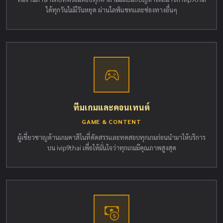
ได้ทุกวันไม่มีวันหยุด ผ่านไลฟ์แชทและช่องทางอื่นๆ
ทีมเกมและคอนเทนต์
GAME & CONTENT
ผู้เชี่ยวชาญด้านเกมคาสิโนที่คัดสรรและทดสอบทุกเกมก่อนนำมาให้บริการ
บน ivip9thai เพื่อให้มั่นใจว่าทุกเกมมีคุณภาพสูงสุด