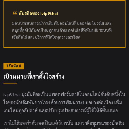
พันธกิจของ ivip9thai
มอบประสบการณ์การเดิมพันออนไลน์ที่ปลอดภัย โปร่งใส และ
สนุกที่สุดให้กับคนไทยทุกคน ด้วยเทคโนโลยีที่ทันสมัย ระบบที่
เชื่อถือได้ และบริการที่ใส่ใจทุกรายละเอียด
วิสัยทัศน์
เป้าหมายที่เราตั้งใจสร้าง
ivip9thai มุ่งมั่นที่จะเป็นแพลตฟอร์มคาสิโนออนไลน์อันดับหนึ่งใน
ใจของนักเดิมพันชาวไทย ด้วยการพัฒนาระบบอย่างต่อเนื่อง เพิ่ม
เกมใหม่ทุกสัปดาห์ และปรับปรุงประสบการณ์ผู้ใช้ให้ดีขึ้นเสมอ
เราไม่ได้มองว่าตัวเองเป็นแค่เว็บพนัน แต่เราคือชุมชนของนักเดิม